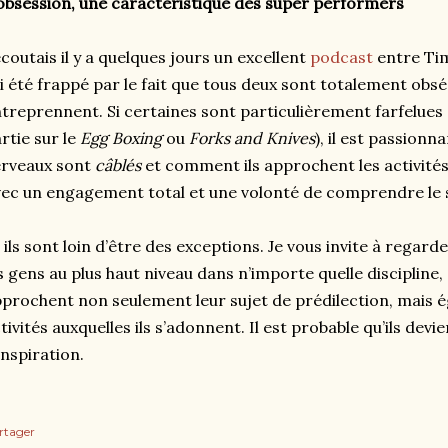
obsession, une caractéristique des super performers
écoutais il y a quelques jours un excellent
podcast
entre Tim
ai été frappé par le fait que tous deux sont totalement obséd
treprennent. Si certaines sont particulièrement farfelues (
rtie sur le
Egg Boxing
ou
Forks and Knives
), il est passion
erveaux sont
câblés
et comment ils approchent les activités
ec un engagement total et une volonté de comprendre le su
 ils sont loin d’être des exceptions. Je vous invite à regard
s gens au plus haut niveau dans n’importe quelle discipline
prochent non seulement leur sujet de prédilection, mais 
tivités auxquelles ils s’adonnent. Il est probable qu’ils de
inspiration.
rtager