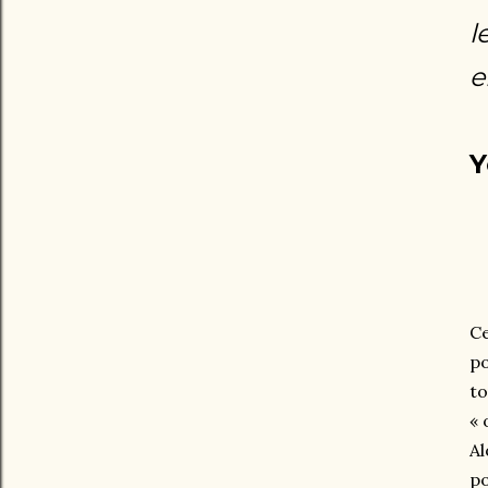
l
e
Y
Ce
po
to
« 
Al
po