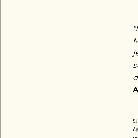
"
M
j
s
d
A
Si
ég
po