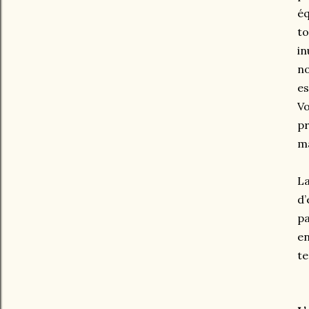
éq
to
in
no
es
Vo
pr
ma
La
d’
pa
en
te