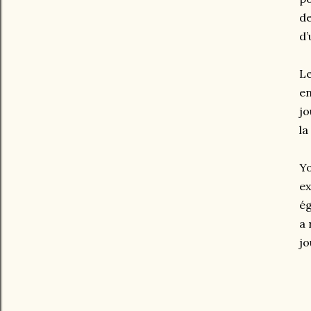
de
d’
Le
en
jo
la
Yo
ex
ég
a 
jo