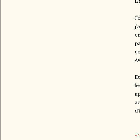
L’
J’
j’
en
pa
c
Av
Et
le
ap
ac
d’
Pa