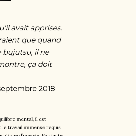
il avait apprises.
draient que quand
 bujutsu, il ne
montre, ça doit
septembre 2018
ilibre mental, il est
 le travail immense requis
ratique d’une vie. Pas juste