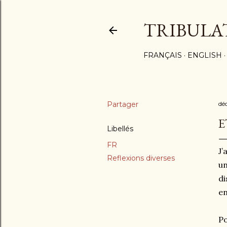
TRIBULA
FRANÇAIS
ENGLISH
Partager
dé
E
Libellés
FR
J’
Reflexions diverses
un
di
en
Po