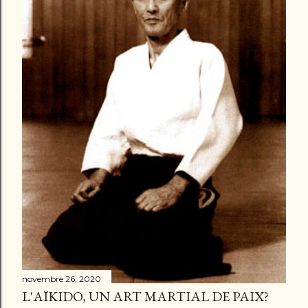
e
s
novembre 26, 2020
L'AÏKIDO, UN ART MARTIAL DE PAIX?