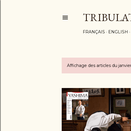
TRIBULA
FRANÇAIS
ENGLISH
Affichage des articles du janvie
A
r
t
i
c
l