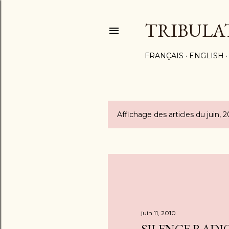
TRIBULA
FRANÇAIS
ENGLISH
Affichage des articles du juin, 
A
r
t
i
c
juin 11, 2010
l
SILENCE RADI