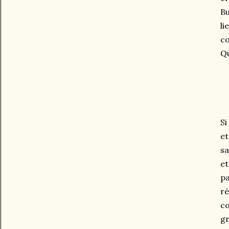
Bu
li
co
Q
Si
et
sa
et
pa
ré
co
gr