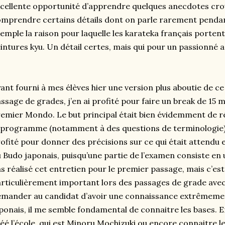
cellente opportunité d’apprendre quelques anecdotes crou
mprendre certains détails dont on parle rarement penda
emple la raison pour laquelle les karateka français portent
intures kyu. Un détail certes, mais qui pour un passionné 
ant fourni à mes élèves hier une version plus aboutie de ce
ssage de grades, j’en ai profité pour faire un break de 15 
emier Mondo. Le but principal était bien évidemment de r
 programme (notamment à des questions de terminologie),
ofité pour donner des précisions sur ce qui était attendu
 Budo japonais, puisqu’une partie de l’examen consiste en u
s réalisé cet entretien pour le premier passage, mais c’es
rticulièrement important lors des passages de grade ave
mander au candidat d’avoir une connaissance extrêmeme
ponais, il me semble fondamental de connaitre les bases. E
éé l’école, qui est Minoru Mochizuki ou encore connaitre 