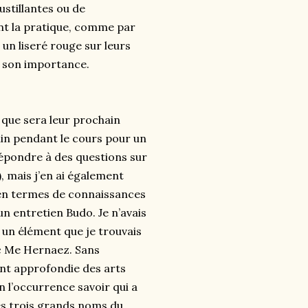
stillantes ou de
nt la pratique, comme par
 un liseré rouge sur leurs
a son importance.
 que sera leur prochain
min pendant le cours pour un
épondre à des questions sur
 mais j’en ai également
 en termes de connaissances
n entretien Budo. Je n’avais
t un élément que je trouvais
c Me Hernaez. Sans
nt approfondie des arts
n l’occurrence savoir qui a
les trois grands noms du