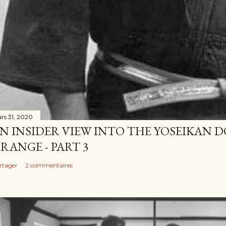
rs 31, 2020
N INSIDER VIEW INTO THE YOSEIKAN D
RANGE - PART 3
rtager
2 commentaires