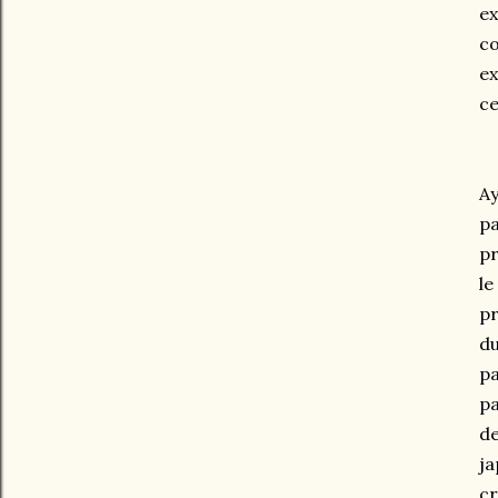
ex
co
ex
ce
Ay
pa
pr
le
pr
du
pa
pa
de
ja
cr