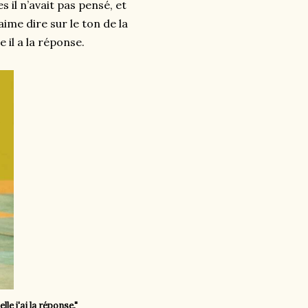
 il n’avait pas pensé, et
 aim
e dire sur le ton de la
 il a la réponse.
le j'ai la réponse."