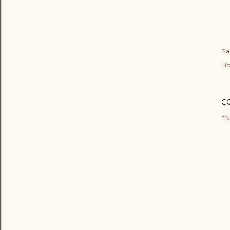
Pa
Lib
C
EN