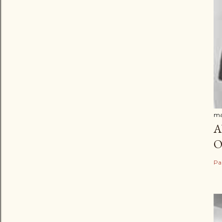
ma
A
O
Pa