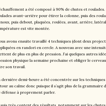
échauffement a été composé à 90% de chutes et roulades.
ulades avant-arrière pour étirer la colonne, puis des roula
noux, puis debout, plaquées, roulées, avant, arrière, latéral,
mpérature est vite montée.
us avons ensuite travaillé 4 techniques (dont deux projecti
pliquées en randori en cercle. A nouveau avec une intensit
ttent de plus en plus de pression. J’ai quelques autres id
ession physique la semaine prochaine et obliger le cerveau
ire son travail.
 dernière demi-heure a été concentrée sur les techniques
tour au calme donc puisque il s’agit plus de la grammaire d
 défense à proprement parler.
 suis très content des résultats, notamment sur les chutes 