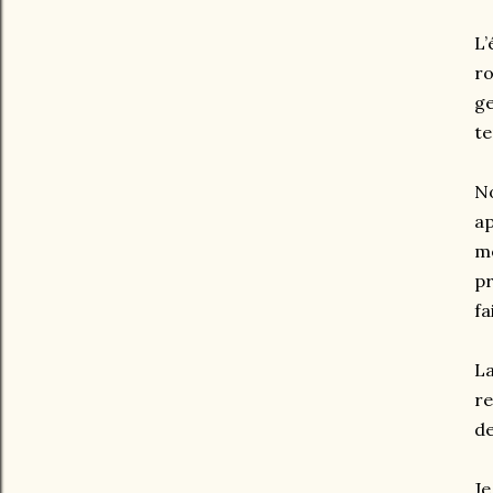
L’
ro
ge
te
No
ap
me
pr
fa
La
re
de
Je