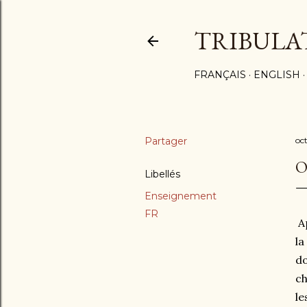
TRIBULA
FRANÇAIS
ENGLISH
Partager
oc
O
Libellés
Enseignement
FR
A
la
do
ch
le