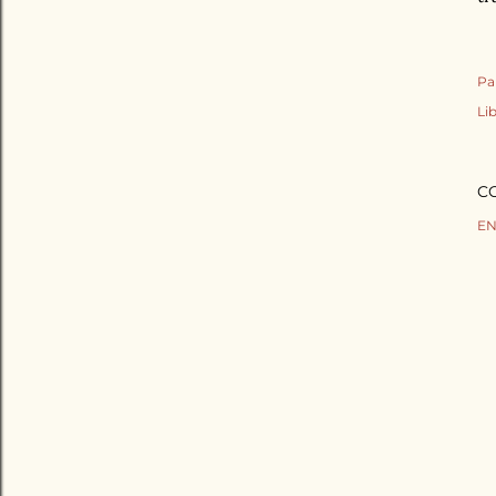
Pa
Lib
C
EN