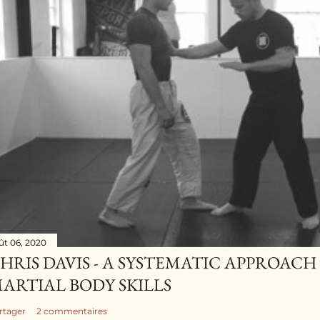
ût 06, 2020
HRIS DAVIS - A SYSTEMATIC APPROAC
ARTIAL BODY SKILLS
rtager
2 commentaires