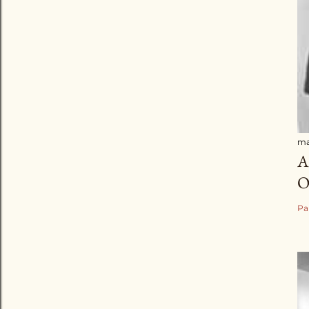
ma
A
O
Pa