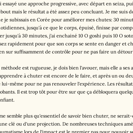
ai essayé une approche progressive, avec départ en seiza, pu
bout mais le résultat a été assez peu concluant. Je me suis
e je subissais en Corée pour améliorer mes chutes: 30 minu
otidiennes, jusqu'à ce que le corps, épuisé, finisse par co
ler jusqu'à 30 minutes, j'ai enchainé 10 O goshi puis 10 O sot
sez rapidement pour que son corps se sente en danger et ch
en sur suffisamment de contrôle pour ne pas faire un détour
 méthode est rugueuse, je dois bien l'avouer, mais elle a ses
apprendre à chuter est encore de le faire, et après un ou de
 lui-même pour ne pas renouveler l'expérience. Les résulta
obants. Il est trop tôt pour être sur que ça débloquera quelq
nfiant.
 me semble plus qu'essentiel de savoir bien chuter, ne serait
une clé ou d'une projection. De nombreuses techniques amèn
aumatisme lors de l'impact est le premier pas pour pouvoir 