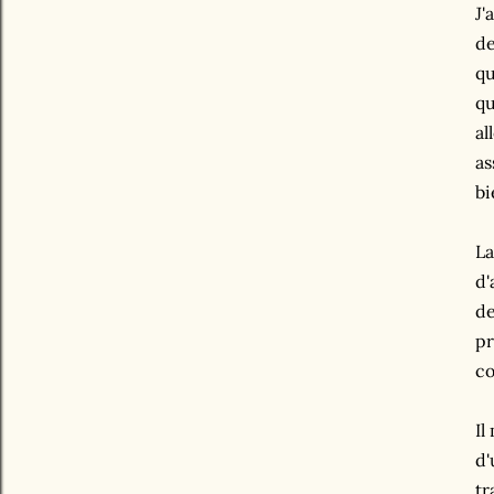
J'
de
qu
qu
al
as
bi
La
d'
de
pr
co
Il
d'
tr