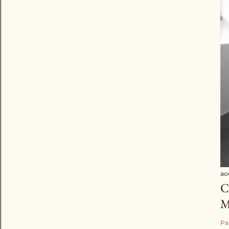
ao
C
M
Pa