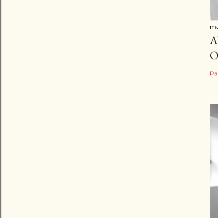
ma
A
O
Pa