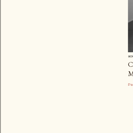
ao
C
M
Pa