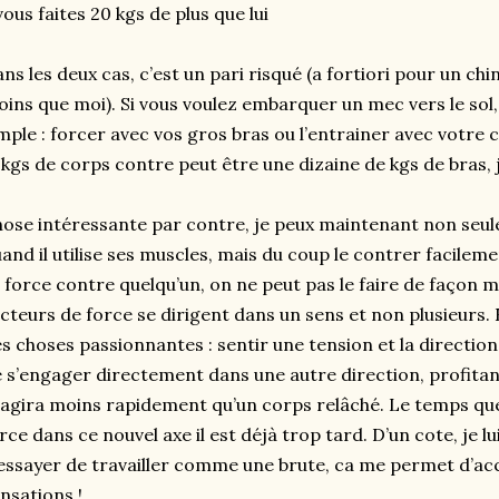
vous faites 20 kgs de plus que lui
ns les deux cas, c’est un pari risqué (a fortiori pour un chin
ins que moi). Si vous voulez embarquer un mec vers le sol, 
mple : forcer avec vos gros bras ou l’entrainer avec votre
kgs de corps contre peut être une dizaine de kgs de bras, j’
ose intéressante par contre, je peux maintenant non seul
and il utilise ses muscles, mais du coup le contrer facilemen
 force contre quelqu’un, on ne peut pas le faire de façon mu
cteurs de force se dirigent dans un sens et non plusieurs. 
s choses passionnantes : sentir une tension et la directi
 s’engager directement dans une autre direction, profitan
agira moins rapidement qu’un corps relâché. Le temps qu
rce dans ce nouvel axe il est déjà trop tard. D’un cote, je 
essayer de travailler comme une brute, ca me permet d’ac
nsations !