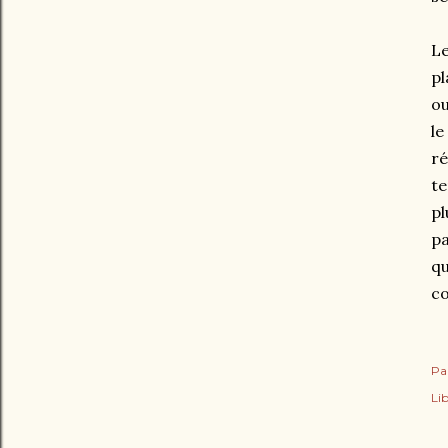
Le
pl
ou
le
ré
te
pl
pa
qu
co
Pa
Lib