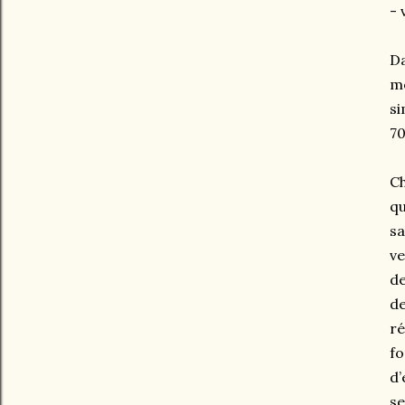
- 
Da
mo
si
70
Ch
qu
sa
ve
de
de
ré
fo
d’
se