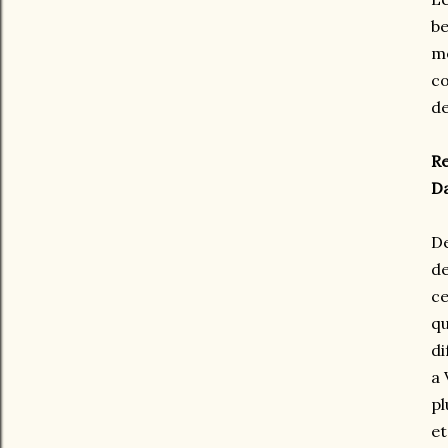
be
mê
co
de
Re
Da
De
de
ce
qu
di
a 
pl
et