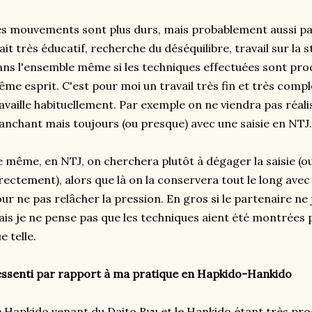
s mouvements sont plus durs, mais probablement aussi parc
ait très éducatif, recherche du déséquilibre, travail sur la
ns l'ensemble même si les techniques effectuées sont proch
me esprit. C'est pour moi un travail très fin et très comp
availle habituellement. Par exemple on ne viendra pas réali
anchant mais toujours (ou presque) avec une saisie en NTJ.
 même, en NTJ, on cherchera plutôt à dégager la saisie (o
rectement), alors que là on la conservera tout le long avec 
ur ne pas relâcher la pression. En gros si le partenaire ne jou
is je ne pense pas que les techniques aient été montrées p
e telle.
ssenti par rapport à ma pratique en Hapkido-Hankido
 Hapkido venant du Daito Ryu et le Hankido étant très proche