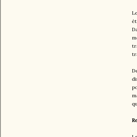
Le
ét
Da
mê
tr
tr
De
di
po
ma
qu
Re
Le