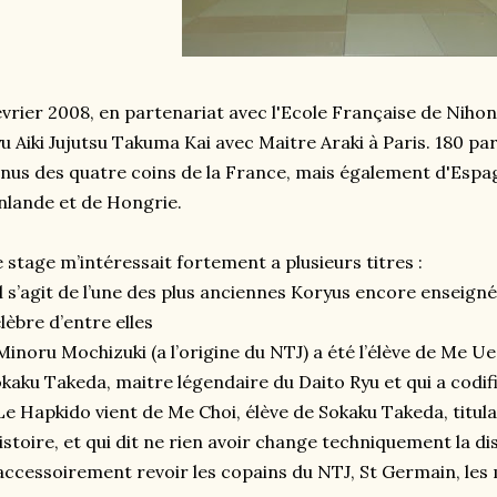
vrier 2008, en partenariat avec l'Ecole Française de Nihon 
u Aiki Jujutsu Takuma Kai avec Maitre Araki à Paris. 180 pa
nus des quatre coins de la France, mais également d'Espag
nlande et de Hongrie.
 stage m’intéressait fortement a plusieurs titres :
il s’agit de l’une des plus anciennes Koryus encore enseign
lèbre d’entre elles
Minoru Mochizuki (a l’origine du NTJ) a été l’élève de Me Ue
kaku Takeda, maitre légendaire du Daito Ryu et qui a codifie
Le Hapkido vient de Me Choi, élève de Sokaku Takeda, titu
histoire, et qui dit ne rien avoir change techniquement la di
accessoirement revoir les copains du NTJ, St Germain, les m