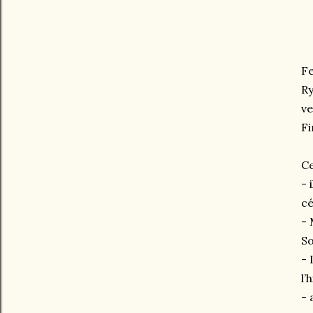
Fe
Ry
ve
Fi
Ce
- 
cé
- 
So
- 
l’
- 