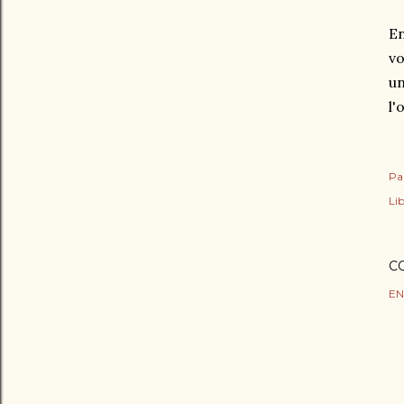
En
vo
un
l'
Pa
Lib
C
EN