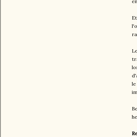
en
Et
l'
ra
Le
tr
lo
d'
le
i
Be
he
Re